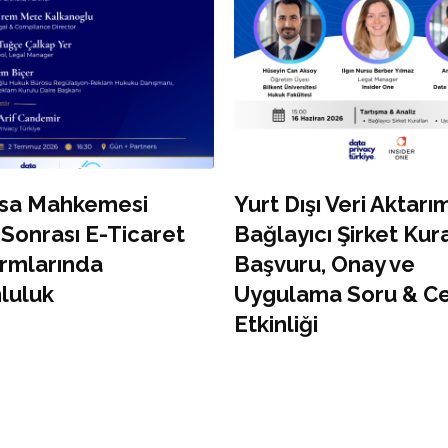
sa Mahkemesi
Yurt Dışı Veri Aktar
 Sonrası E-Ticaret
Bağlayıcı Şirket Kura
rmlarında
Başvuru, Onay ve
luluk
Uygulama Soru & C
Etkinliği