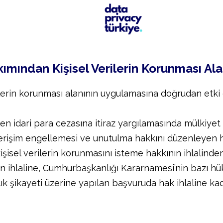
mından Kişisel Verilerin Korunması Al
erin korunması alanının uygulamasına doğrudan etki 
len idari para cezasına itiraz yargılamasında mülkiyet 
 erişim engellemesi ve unutulma hakkını düzenleyen h
kişisel verilerin korunmasını isteme hakkının ihlalind
n ihlaline, Cumhurbaşkanlığı Kararnamesi’nin bazı hük
ılık şikayeti üzerine yapılan başvuruda hak ihlaline k