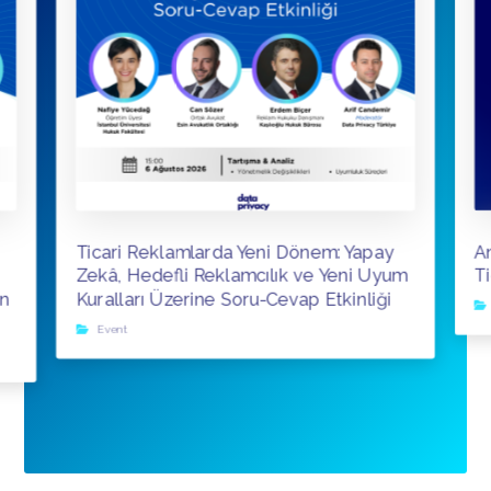
Ticari Reklamlarda Yeni Dönem: Yapay
A
Zekâ, Hedefli Reklamcılık ve Yeni Uyum
T
en
Kuralları Üzerine Soru-Cevap Etkinliği
Event